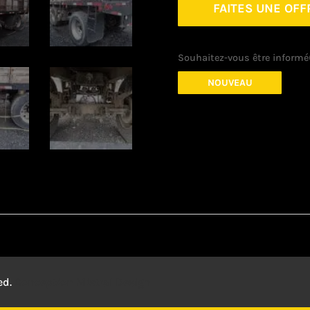
FAITES UNE OFF
Souhaitez-vous être informé(
NOUVEAU
ed.
Conception
Mistral Design