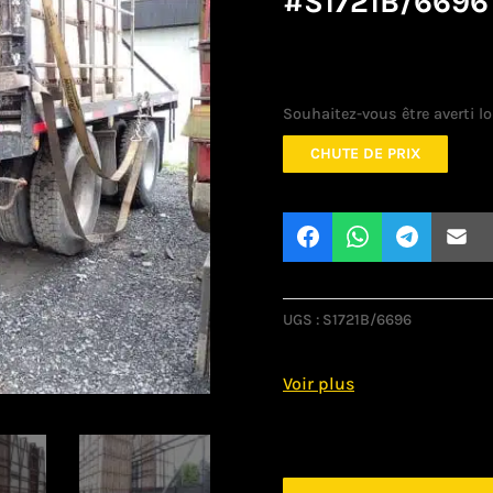
#S1721B/6696
Souhaitez-vous être averti lo
CHUTE DE PRIX
UGS :
S1721B/6696