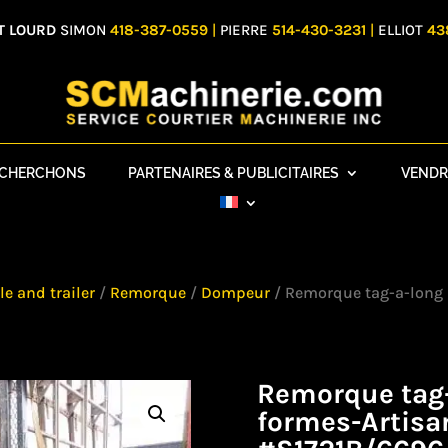
T LOURD
SIMON
418-387-0559
|
PIERRE
514-430-3231
|
ELLIOT
43
ECHERCHONS
PARTENAIRES & PUBLICITAIRES
VENDR
e and trailer
/
Remorque
/
Dompeur
/ Remorque tag-a-long 
Remorque tag-
formes-Artisa