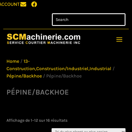


ACCOUNT
Home
/
13-
Construction,Construction/Industriel,Industrial
/
Pépine/Backhoe
/ Pépine/Backhoe
PÉPINE/BACKHOE
Trié
Affichage de 1–12 sur 16 résultats
du