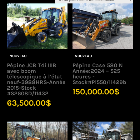
plus
récent
au
plus
ancien
NOUVEAU
NOUVEAU
Pépine JCB T4i IIIB
Pépine Case 580 N
avec boom
Année:2024 – 525
télescopique à l’état
heures -
neuf-3988HRS-Année
Stock#P1550/11429b
2015-Stock
150,000.00
$
#S2608D/11432
63,500.00
$