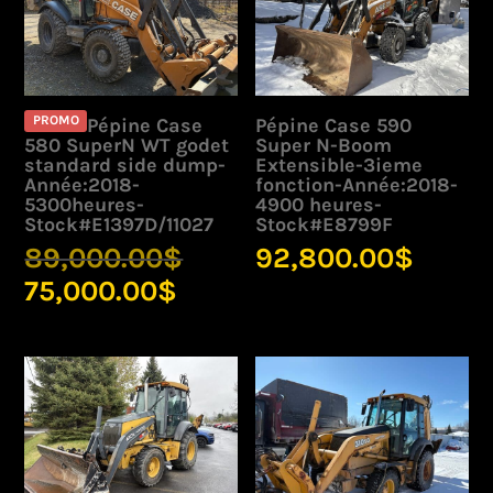
PROMO
Pépine Case
Pépine Case 590
580 SuperN WT godet
Super N-Boom
standard side dump-
Extensible-3ieme
Année:2018-
fonction-Année:2018-
5300heures-
4900 heures-
Stock#E1397D/11027
Stock#E8799F
Le
89,000.00
$
92,800.00
$
prix
Le
75,000.00
$
initial
prix
était :
actuel
89,000.00$.
est :
75,000.00$.