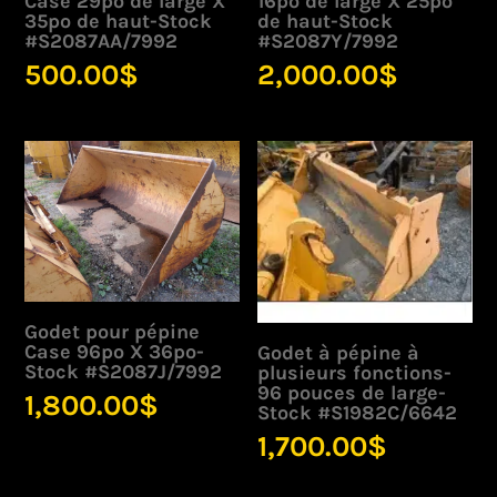
Case 29po de large X
16po de large X 25po
35po de haut-Stock
de haut-Stock
#S2087AA/7992
#S2087Y/7992
500.00
$
2,000.00
$
Godet pour pépine
Case 96po X 36po-
Godet à pépine à
Stock #S2087J/7992
plusieurs fonctions-
96 pouces de large-
1,800.00
$
Stock #S1982C/6642
1,700.00
$