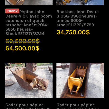
PROMO
Pépine John
Backhoe John Deere
Deere 410K avec boom
310SG-9900heures-
extension et quick
année:2005-
attache-Année:2014-
stockE1132E/8799
5650 heures-
34,750.00
$
Stock#E1127i/8724
Le
69,500.00
$
prix
Le
64,500.00
$
initial
prix
était :
actuel
69,500.00$.
est :
64,500.00$.
Godet pour pépine
Godet pour pépine