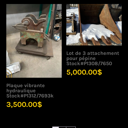
Lot de 3 attachement
pour pépine
Stock#P1308/7650
5,000.00
$
Plaque vibrante
hydraulique
Stock#P1312/7693k
3,500.00
$