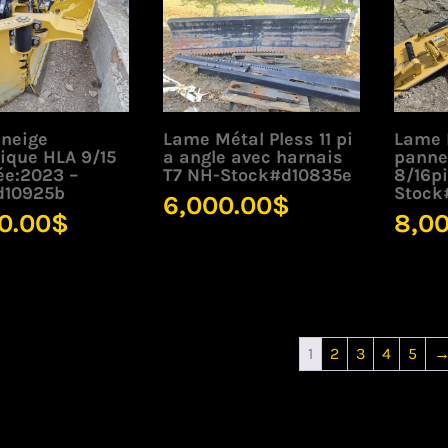
 neige
Lame Métal Pless 11 pi
Lame 
ique HLA 9/15
a angle avec harnais
panne
ée:2023 –
T7 NH-Stock#d10835e
8/16pi
d10925b
Stock
6,000.00
$
0.00
$
8,0
1
2
3
4
5