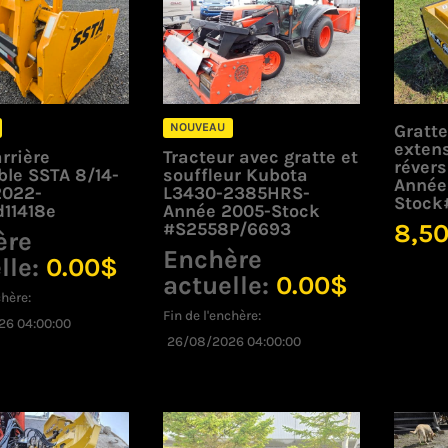
NOUVEAU
Gratt
extens
rrière
Tracteur avec gratte et
révers
ble SSTA 8/14-
souffleur Kubota
Année:
2022-
L3430-2385HRS-
Stock#
11418e
Année 2005-Stock
#S2558P/6693
8,5
ère
Enchère
lle:
0.00
$
actuelle:
0.00
$
chère:
Fin de l'enchère:
26 04:00:00
26/08/2026 04:00:00