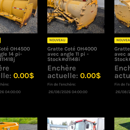
récent
au
plus
ancien
NOUVEAU
NOUVEA
Coté OH4500
Gratte Coté OH4000
Gratt
gle 14 pi-
avec angle 11 pi -
avec a
11418j
Stock#d1148i
Stock
ère
Enchère
Enc
lle:
0.00
$
actuelle:
0.00
$
actu
chère:
Fin de l'enchère:
Fin de l'
26 04:00:00
26/08/2026 04:00:00
26/08/2