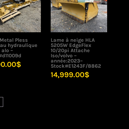
Metal Pless
Lame à neige HLA
au hydraulique
5205W EdgeFlex
 alo –
10/20pi Attache
#d11009d
Iso/volvo –
année:2023–
00.00
$
Stock#E1243F/8862
14,999.00
$
→