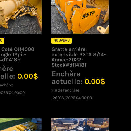
U
NOUVEAU
e Coté OH4000
Gratte arrière
ngle 12pi -
extensible SSTA 8/14-
#d11418h
Année:2022-
Stock#d11418f
hère
Enchère
elle:
0.00
$
actuelle:
0.00
$
enchère:
Fin de l'enchère:
026 04:00:00
26/08/2026 04:00:00