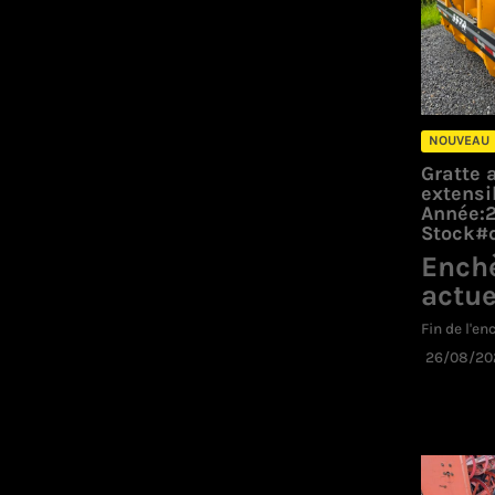
NOUVEAU
Gratte a
extensi
Année:
Stock#d
Ench
actue
Fin de l'en
26/08/20