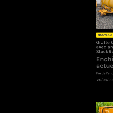
NOUVEAU
Gratte 
avec an
Stock#d
Ench
actue
Fin de l'en
26/08/20