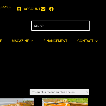
8-596-



ACCOUNT
E
MAGAZINE
FINANCEMENT
CONTACT