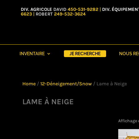
DIV. AGRICOLE
DAVID
450-531-9282
|
DIV. ÉQUIPEMEN
6623
|
ROBERT
249-532-3624
INVENTAIRE
JE RECHERCHE
NOUS R
Home
/
12-Déneigement/Snow
/ Lame à Neige
LAME À NEIGE
Affichage 