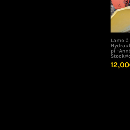
Lame à
Hydraul
pi -Ann
Stock#
12,00