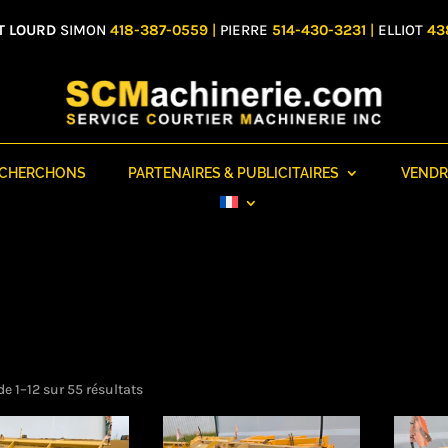
T LOURD
SIMON
418-387-0559
|
PIERRE
514-430-3231
|
ELLIOT
43
ECHERCHONS
PARTENAIRES & PUBLICITAIRES
VENDR
Trié
de 1–12 sur 55 résultats
du
plus