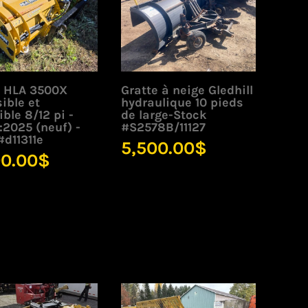
e HLA 3500X
Gratte à neige Gledhill
ible et
hydraulique 10 pieds
ible 8/12 pi -
de large-Stock
2025 (neuf) -
#S2578B/11127
d11311e
5,500.00
$
00.00
$