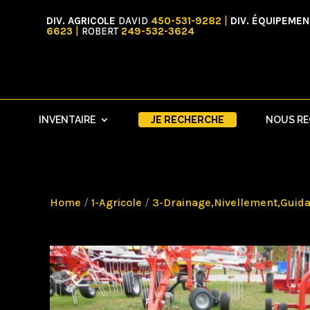
DIV. AGRICOLE
DAVID
450-531-9282
|
DIV. ÉQUIPEME
6623
|
ROBERT
249-532-3624
INVENTAIRE
JE RECHERCHE
NOUS R
Home
/
1-Agricole
/
3-Drainage,Nivellement,Guida