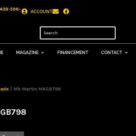
438-596-



ACCOUNT
RE
MAGAZINE
FINANCEMENT
CONTACT
lade
/ Mk Martin MKGB798
KGB798