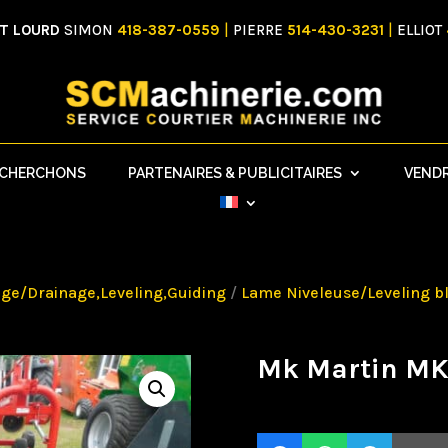
NT LOURD
SIMON
418-387-0559
|
PIERRE
514-430-3231
|
ELLIOT
ECHERCHONS
PARTENAIRES & PUBLICITAIRES
VEND
ge/Drainage,Leveling,Guiding
/
Lame Niveleuse/Leveling b
Mk Martin M