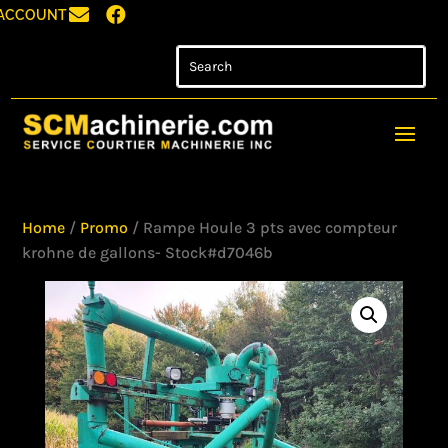


ACCOUNT
Home
/
Promo
/ Rampe Houle 3 pts avec compteur
krohne de gallons- Stock#d7046b