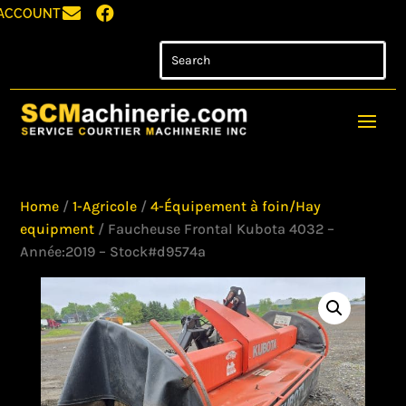


ACCOUNT
Home
/
1-Agricole
/
4-Équipement à foin/Hay
equipment
/ Faucheuse Frontal Kubota 4032 –
Année:2019 – Stock#d9574a