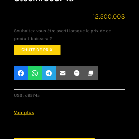
12,500.00
$
Souhaitez-vous être averti lorsque le prix de ce
produit baissera ?
CHUTE DE PRIX
UGS :
d9574a