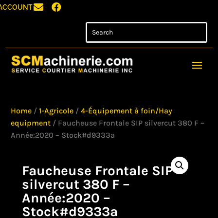


ACCOUNT
Home
/
1-Agricole
/
4-Équipement à foin/Hay
equipment
/ Faucheuse Frontale SIP silvercut 380 F –
Année:2020 – Stock#d9333a
Faucheuse Frontale SIP
silvercut 380 F –
Année:2020 –
Stock#d9333a