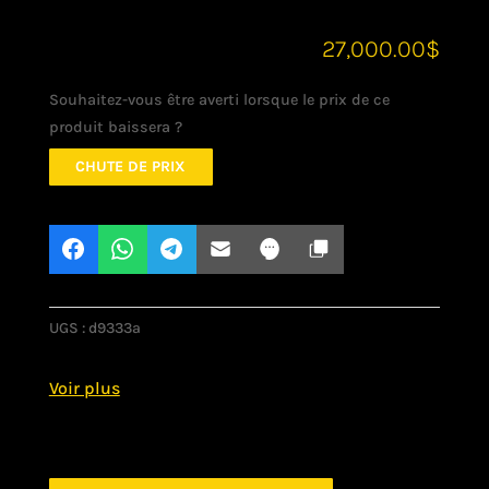
27,000.00
$
Souhaitez-vous être averti lorsque le prix de ce
produit baissera ?
CHUTE DE PRIX
UGS :
d9333a