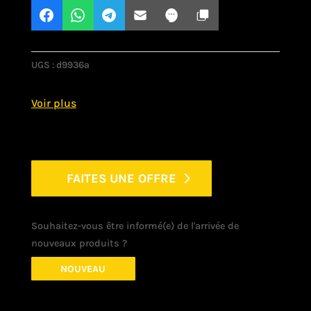
UGS :
d9936a
FAITES UNE OFFRE
Souhaitez-vous être informé(e) de l'arrivée de
nouveaux produits ?
NOUVEAU