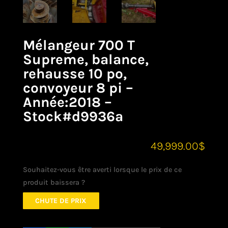
Mélangeur 700 T
Supreme, balance,
rehausse 10 po,
convoyeur 8 pi –
Année:2018 –
Stock#d9936a
49,999.00
$
Souhaitez-vous être averti lorsque le prix de ce
produit baissera ?
CHUTE DE PRIX