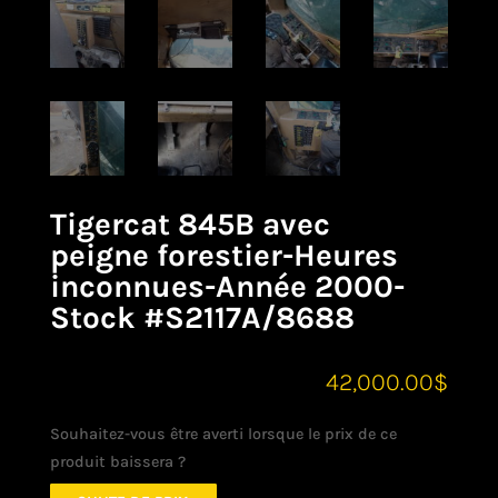
Tigercat 845B avec
peigne forestier-Heures
inconnues-Année 2000-
Stock #S2117A/8688
42,000.00
$
Souhaitez-vous être averti lorsque le prix de ce
produit baissera ?