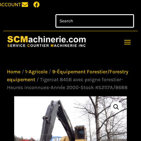


ACCOUNT
Home
/
1-Agricole
/
9-Équipement Forestier/Forestry
equipement
/ Tigercat 845B avec peigne forestier-
Heures inconnues-Année 2000-Stock #S2117A/8688