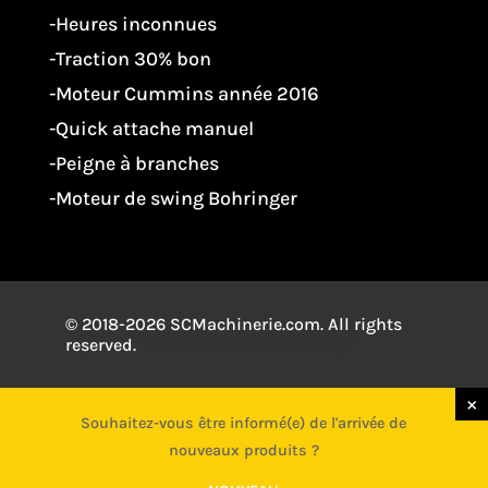
-Heures inconnues
-Traction 30% bon
-Moteur Cummins année 2016
-Quick attache manuel
-Peigne à branches
-Moteur de swing Bohringer
© 2018-2026 SCMachinerie.com. All rights
reserved.
Conception
Mistral Design
×
×
Souhaitez-vous être informé(e) de l'arrivée de
Souhaitez-vous être informé(e) de l'arrivée de
nouveaux produits ?
nouveaux produits ?