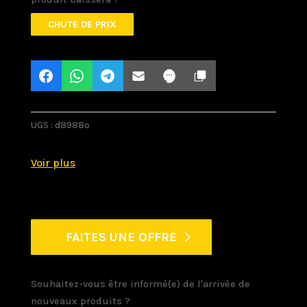
CHUTE DE PRIX
UGS :
d8988o
FAITES UNE OFFRE
Souhaitez-vous être informé(e) de l'arrivée de
nouveaux produits ?