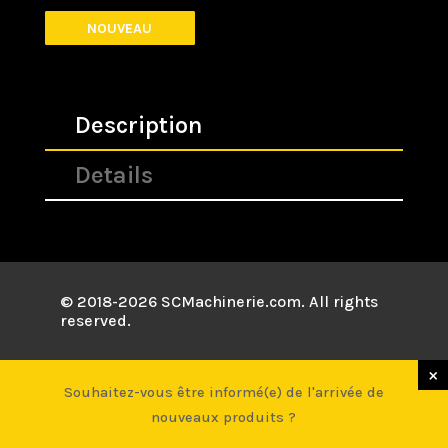
NOUVEAU
Description
Details
© 2018-2026 SCMachinerie.com. All rights
reserved.
Conception
Mistral Design
×
×
Souhaitez-vous être informé(e) de l'arrivée de
Souhaitez-vous être informé(e) de l'arrivée de
nouveaux produits ?
nouveaux produits ?