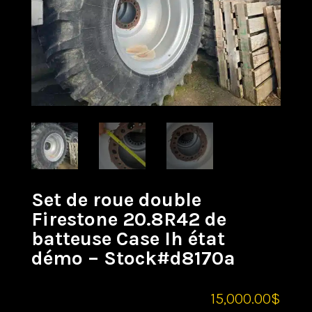
Set de roue double
Firestone 20.8R42 de
batteuse Case Ih état
démo – Stock#d8170a
15,000.00
$