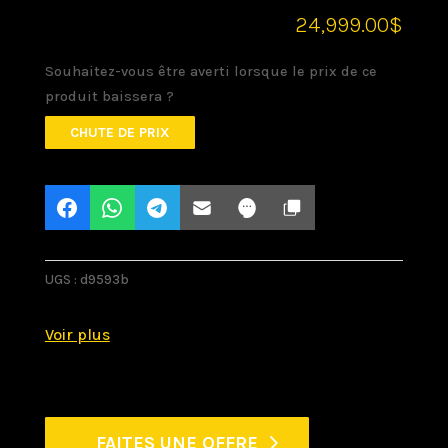
24,999.00
$
Souhaitez-vous être averti lorsque le prix de ce
produit baissera ?
CHUTE DE PRIX
UGS :
d9593b
FAITES UNE OFFRE