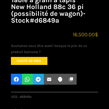
New Holland 88c 36 pi
(possibilité de wagon)-
Stock#d6849a
16,500.00
$
Souhaitez-vous être averti lorsque le prix de ce
produit baissera ?
CHUTE DE PRIX
UGS :
d6849a