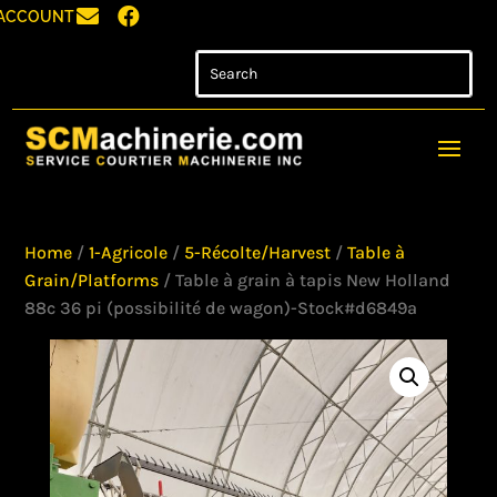


ACCOUNT
Home
/
1-Agricole
/
5-Récolte/Harvest
/
Table à
Grain/Platforms
/ Table à grain à tapis New Holland
88c 36 pi (possibilité de wagon)-Stock#d6849a