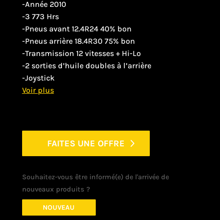
-Année 2010
-3 773 Hrs
-Pneus avant 12.4R24 40% bon
-Pneus arrière 18.4R30 75% bon
-Transmission 12 vitesses + Hi-Lo
-2 sorties d’huile doubles à l’arrière
-Joystick
FAITES UNE OFFRE
Souhaitez-vous être informé(e) de l'arrivée de
nouveaux produits ?
NOUVEAU