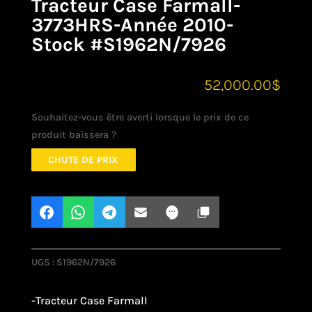
Tracteur Case Farmall-
3773HRS-Année 2010-
Stock #S1962N/7926
52,000.00
$
Souhaitez-vous être averti lorsque le prix de ce
produit baissera ?
CHUTE DE PRIX
UGS :
S1962N/7926
-Tracteur Case Farmall