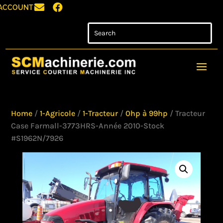


ACCOUNT
Home
/
1-Agricole
/
1-Tracteur
/
0hp à 99hp
/ Tracteur
Case Farmall-3773HRS-Année 2010-Stock
#S1962N/7926