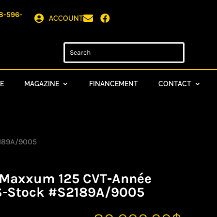
8-596-



ACCOUNT
E
MAGAZINE
FINANCEMENT
CONTACT
2189A/9005
e Maxxum 125 CVT-Année
-Stock #S2189A/9005