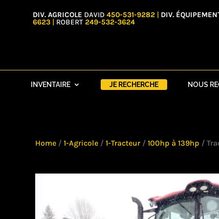
DIV. AGRICOLE
DAVID
450-531-9282
|
DIV. ÉQUIPEMEN
6623
|
ROBERT
249-532-3624
INVENTAIRE
JE RECHERCHE
NOUS R
Home
/
1-Agricole
/
1-Tracteur
/
100hp à 139hp
/ Tr