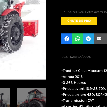
Souhaitez-vous être averti lo
CHUTE DE PRIX
UGS :
S2189A/9005
-Tracteur Case Maxxum 1
-Année 2016
-3 263 Heures
-Pneus avant 16.9-28 70%
-Pneus arrière 480/80R4
-Transmission CVT
-4 sorties d’huile double 