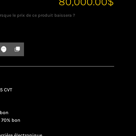
80,000.00
$
rsque le prix de ce produit baissera ?
25 CVT
 bon
2 70% bon
arrière électronique