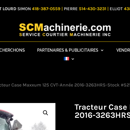
T LOURD
SIMON
418-387-0559
|
PIERRE
514-430-3231
|
ELLIOT
43
ECHERCHONS
PARTENAIRES & PUBLICITAIRES
VENDR
acteur Case Maxxum 125 CVT-Année 2016-3263HRS-Stock #S
Tracteur Cas
2016-3263HRS