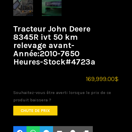
Tracteur John Deere
8345R ivt 50 km
relevage avant-
Année:2010-7650
Heures-Stock#4723a
169,999.00
$
Souhaitez-vous être averti lorsque le prix de ce
produit baissera ?
CHUTE DE PRIX