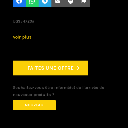
UGS :
4723a
FAITES UNE OFFRE
Souhaitez-vous être informé(e) de l'arrivée de
nouveaux produits ?
NOUVEAU