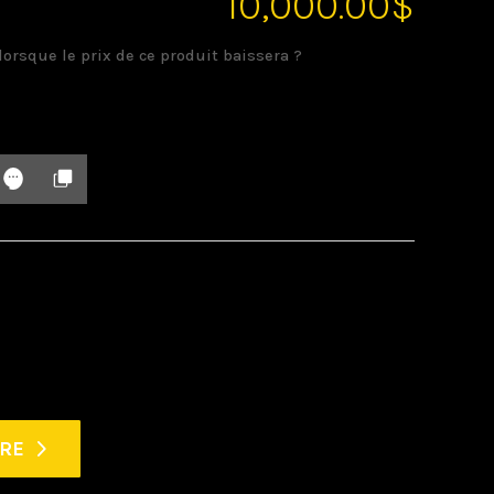
10,000.00
$
lorsque le prix de ce produit baissera ?
FRE