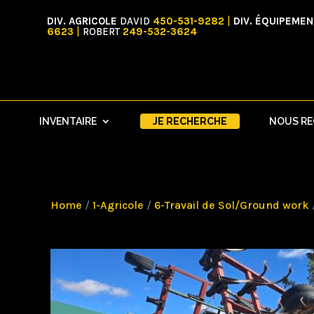
DIV. AGRICOLE
DAVID
450-531-9282
|
DIV. ÉQUIPEME
6623
|
ROBERT
249-532-3624
INVENTAIRE
JE RECHERCHE
NOUS R
Home
/
1-Agricole
/
6-Travail de Sol/Ground work