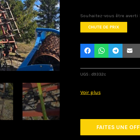
Souhaitez-vous être averti 
CHUTE DE PRIX
UGS :
d9332c
FAITES UNE OF