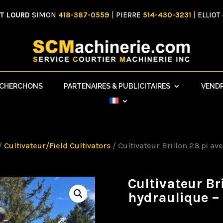
NT LOURD
SIMON
418-387-0559
|
PIERRE
514-430-3231
|
ELLIOT
ECHERCHONS
PARTENAIRES & PUBLICITAIRES
VEND
/
Cultivateur/Field Cultivators
/ Cultivateur Brillon 28 pi a
Cultivateur Br
hydraulique 