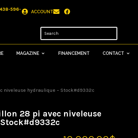
438-596-



ACCOUNT
RE
MAGAZINE
FINANCEMENT
CONTACT
vec niveleuse hydraulique – Stock#d9332c
illon 28 pi avec niveleuse
– Stock#d9332c