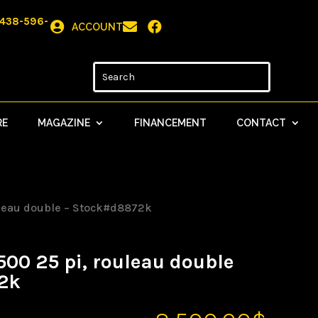
438-596-



ACCOUNT
RE
MAGAZINE
FINANCEMENT
CONTACT
ouleau double – Stock#d8872k
500 25 pi, rouleau double
2k