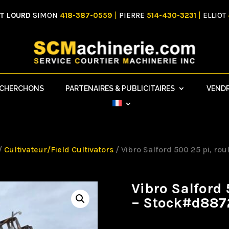
NT LOURD
SIMON
418-387-0559
|
PIERRE
514-430-3231
|
ELLIOT
ECHERCHONS
PARTENAIRES & PUBLICITAIRES
VEND
/
Cultivateur/Field Cultivators
/ Vibro Salford 500 25 pi, r
Vibro Salford 
– Stock#d887