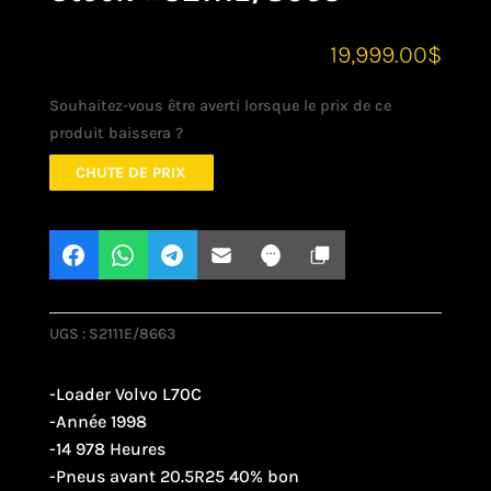
19,999.00
$
Souhaitez-vous être averti lorsque le prix de ce
produit baissera ?
CHUTE DE PRIX
UGS :
S2111E/8663
-Loader Volvo L70C
-Année 1998
-14 978 Heures
-Pneus avant 20.5R25 40% bon