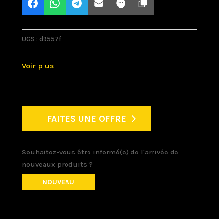
UGS :
d9557f
FAITES UNE OFFRE
Souhaitez-vous être informé(e) de l'arrivée de
nouveaux produits ?
NOUVEAU