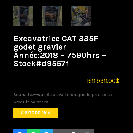
Excavatrice CAT 335F
godet gravier –
Année:2018 – 7590hrs –
Stock#d9557f
169,999.00
$
Souhaitez-vous être averti lorsque le prix de ce
produit baissera ?
CHUTE DE PRIX