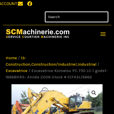


ACCOUNT
Home
/
13-
Construction,Construction/Industriel,Industrial
/
Excavatrice
/ Excavatrice Komatsu PC 750 LC-1 godet-
16668HRS- Année 2006-Stock # S1743L/6862