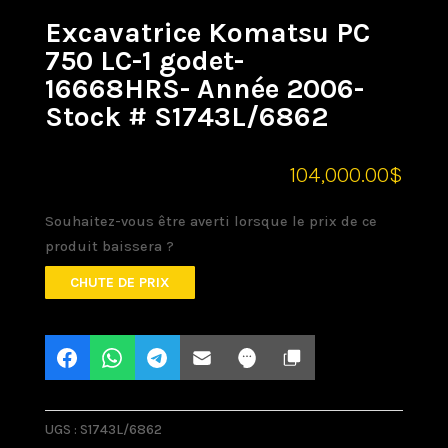
Excavatrice Komatsu PC
750 LC-1 godet-
16668HRS- Année 2006-
Stock # S1743L/6862
104,000.00
$
Souhaitez-vous être averti lorsque le prix de ce
produit baissera ?
CHUTE DE PRIX
UGS :
S1743L/6862