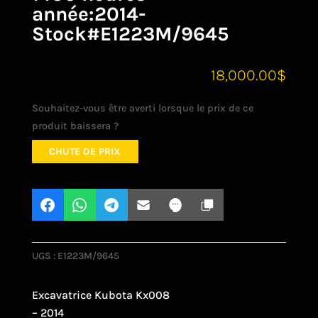
année:2014-
Stock#E1223M/9645
18,000.00
$
Souhaitez-vous être averti lorsque le prix de ce
produit baissera ?
CHUTE DE PRIX
UGS :
E1223M/9645
Excavatrice Kubota Kx008
– 2014