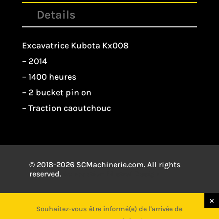
Details
Excavatrice Kubota Kx008
– 2014
– 1400 heures
– 2 bucket pin on
– Traction caoutchouc
© 2018-2026 SCMachinerie.com. All rights
reserved.
Conception
Mistral Design
×
×
Souhaitez-vous être informé(e) de l'arrivée de
Souhaitez-vous être informé(e) de l'arrivée de