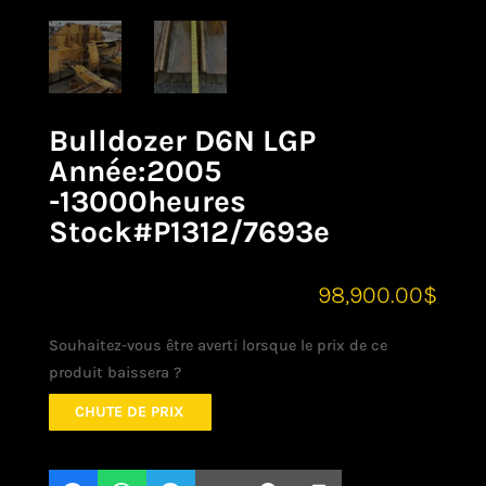
Bulldozer D6N LGP
Année:2005
-13000heures
Stock#P1312/7693e
98,900.00
$
Souhaitez-vous être averti lorsque le prix de ce
produit baissera ?
CHUTE DE PRIX