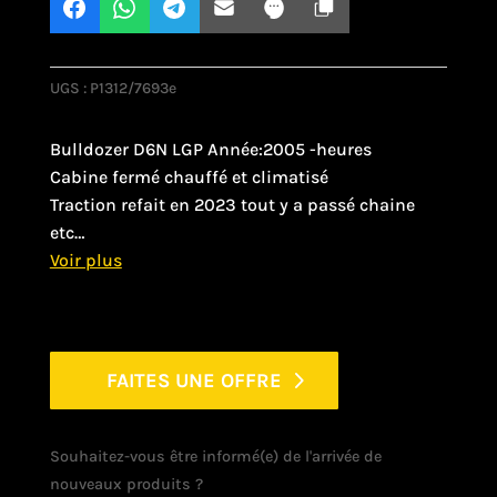
UGS :
P1312/7693e
Bulldozer D6N LGP Année:2005 -heures
Cabine fermé chauffé et climatisé
Traction refait en 2023 tout y a passé chaine
etc…
FAITES UNE OFFRE
Souhaitez-vous être informé(e) de l'arrivée de
nouveaux produits ?