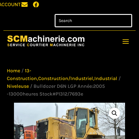


ACCOUNT
Home
/
13-
Construction,Construction/Industriel,Industrial
/
Niveleuse
/ Bulldozer D6N LGP Année:2005
-13000heures Stock#P1312/7693e