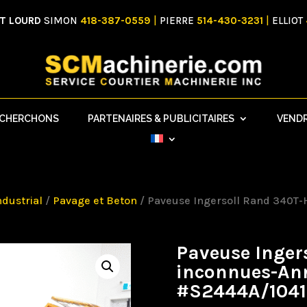
NT LOURD
SIMON
418-387-0559
|
PIERRE
514-430-3231
|
ELLIOT
ECHERCHONS
PARTENAIRES & PUBLICITAIRES
VEND
ndustrial
/
Pavage et Beton
/ Paveuse Ingersoll Rand 340T
Paveuse Inger
inconnues-An
#S2444A/104