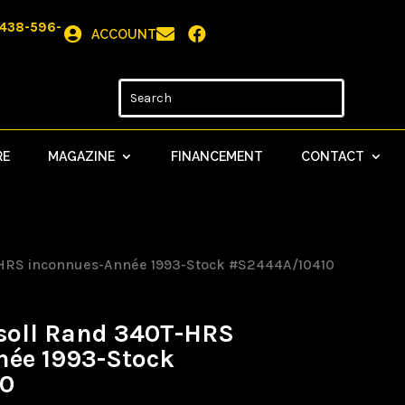
438-596-



ACCOUNT
RE
MAGAZINE
FINANCEMENT
CONTACT
-HRS inconnues-Année 1993-Stock #S2444A/10410
soll Rand 340T-HRS
née 1993-Stock
10