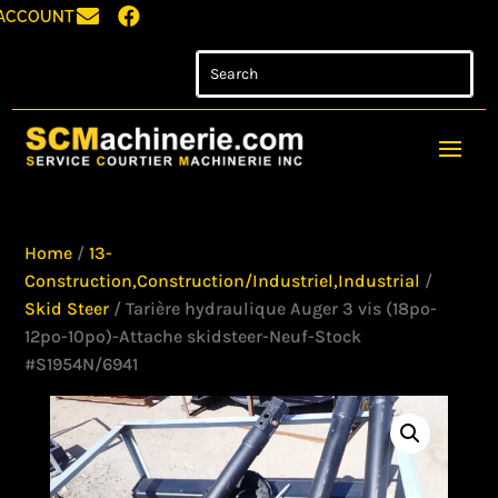


ACCOUNT
Home
/
13-
Construction,Construction/Industriel,Industrial
/
Skid Steer
/ Tarière hydraulique Auger 3 vis (18po-
12po-10po)-Attache skidsteer-Neuf-Stock
#S1954N/6941