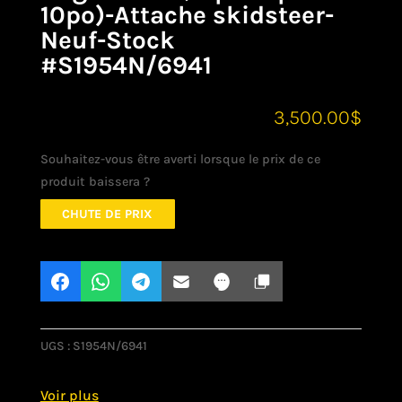
10po)-Attache skidsteer-
Neuf-Stock
#S1954N/6941
3,500.00
$
Souhaitez-vous être averti lorsque le prix de ce
produit baissera ?
CHUTE DE PRIX
UGS :
S1954N/6941