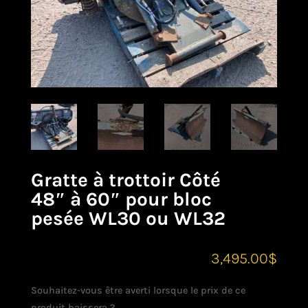
Gratte à trottoir Côté
48″ à 60″ pour bloc
pesée WL30 ou WL32
3,495.00
$
Souhaitez-vous être averti lorsque le prix de ce
produit baissera ?