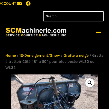


ACCOUNT
Home
/
12-Déneigement/Snow
/
Gratte à neige
/ Gratte
à trottoir Côté 48″ à 60″ pour bloc pesée WL30 ou
WL32