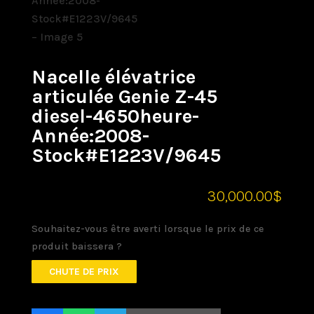
Nacelle élévatrice
articulée Genie Z-45
diesel-4650heure-
Année:2008-
Stock#E1223V/9645
30,000.00
$
Souhaitez-vous être averti lorsque le prix de ce
produit baissera ?
CHUTE DE PRIX