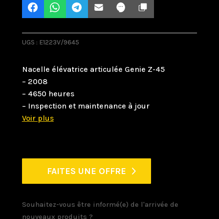
UGS :
E1223V/9645
Nacelle élévatrice articulée Genie Z-45
– 2008
– 4650 heures
– Inspection et maintenance à jour
FAITES UNE OFFRE
Souhaitez-vous être informé(e) de l'arrivée de
nouveaux produits ?