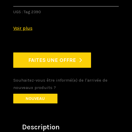
UGS :
Tag 2390
FAITES UNE OFFRE
Souhaitez-vous être informé(e) de l'arrivée de
nouveaux produits ?
NOUVEAU
Description