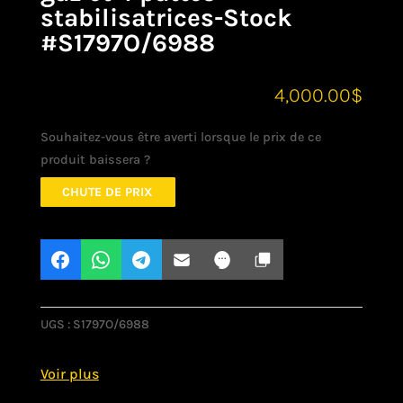
stabilisatrices-Stock
#S1797O/6988
4,000.00
$
Souhaitez-vous être averti lorsque le prix de ce
produit baissera ?
CHUTE DE PRIX
UGS :
S1797O/6988