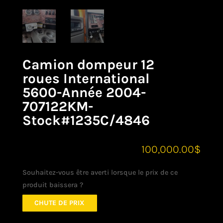
Camion dompeur 12
roues International
5600-Année 2004-
707122KM-
Stock#1235C/4846
100,000.00
$
Souhaitez-vous être averti lorsque le prix de ce
produit baissera ?
CHUTE DE PRIX