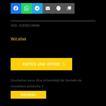
UGS :
S1235C/4846
FAITES UNE OFFRE
Souhaitez-vous être informé(e) de l'arrivée de
nouveaux produits ?
NOUVEAU