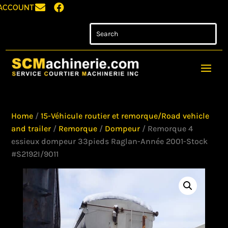


ACCOUNT
Home
/
15-Véhicule routier et remorque/Road vehicle
and trailer
/
Remorque
/
Dompeur
/ Remorque 4
essieux dompeur 33pieds Raglan-Année 2001-Stock
#S2192I/9011