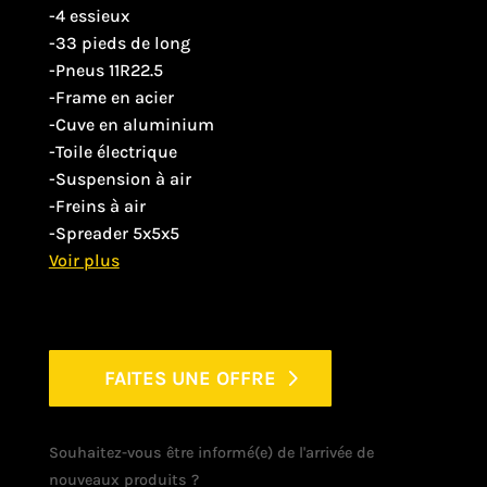
-4 essieux
-33 pieds de long
-Pneus 11R22.5
-Frame en acier
-Cuve en aluminium
-Toile électrique
-Suspension à air
-Freins à air
-Spreader 5x5x5
FAITES UNE OFFRE
Souhaitez-vous être informé(e) de l'arrivée de
nouveaux produits ?