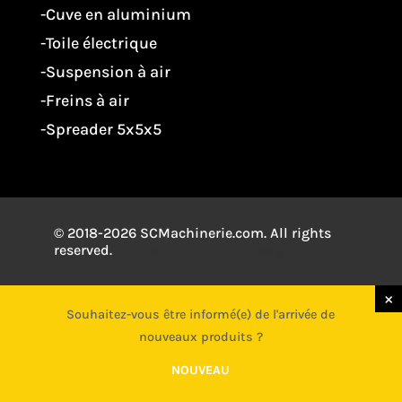
-Cuve en aluminium
-Toile électrique
-Suspension à air
-Freins à air
-Spreader 5x5x5
© 2018-2026 SCMachinerie.com. All rights
reserved.
Conception
Mistral Design
×
×
Souhaitez-vous être informé(e) de l'arrivée de
Souhaitez-vous être informé(e) de l'arrivée de
nouveaux produits ?
nouveaux produits ?
NOUVEAU
NOUVEAU