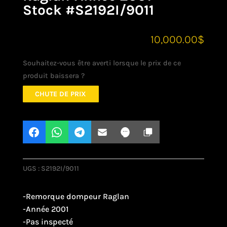
Stock #S2192I/9011
10,000.00
$
Souhaitez-vous être averti lorsque le prix de ce
produit baissera ?
CHUTE DE PRIX
UGS :
S2192I/9011
-Remorque dompeur Raglan
-Année 2001
-Pas inspecté