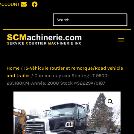


ACCOUNT
Home
/
15-Véhicule routier et remorque/Road vehicle
and trailer
/ Camion day cab Sterling LT 9500-
265180KM-Année: 2008 Stock #S2229A/9187