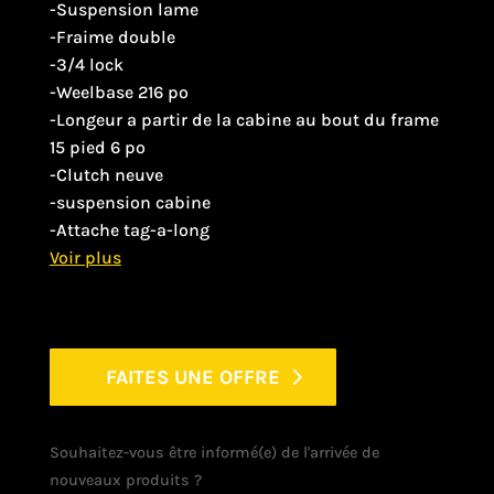
-Suspension lame
-Fraime double
-3/4 lock
-Weelbase 216 po
-Longeur a partir de la cabine au bout du frame
15 pied 6 po
-Clutch neuve
-suspension cabine
-Attache tag-a-long
FAITES UNE OFFRE
Souhaitez-vous être informé(e) de l'arrivée de
nouveaux produits ?