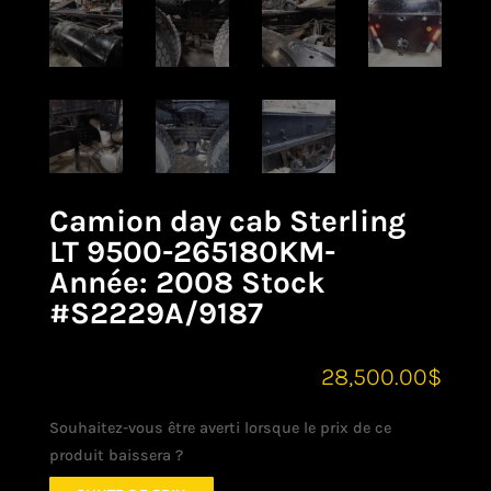
Camion day cab Sterling
LT 9500-265180KM-
Année: 2008 Stock
#S2229A/9187
28,500.00
$
Souhaitez-vous être averti lorsque le prix de ce
produit baissera ?