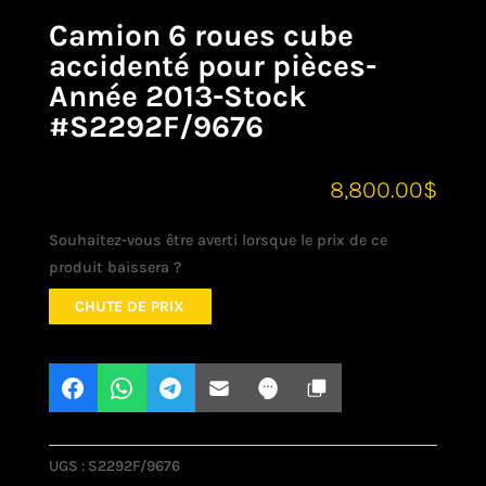
Camion 6 roues cube
accidenté pour pièces-
Année 2013-Stock
#S2292F/9676
8,800.00
$
Souhaitez-vous être averti lorsque le prix de ce
produit baissera ?
CHUTE DE PRIX
UGS :
S2292F/9676