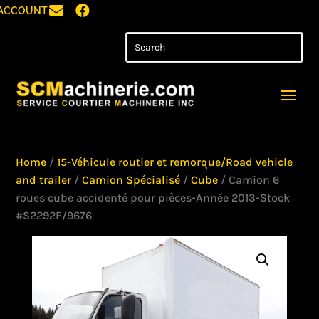


ACCOUNT
Home
/
15-Véhicule routier et remorque/Road vehicle
and trailer
/
Camion Spécialisé
/
Cube
/ Camion 6
roues cube accidenté pour pièces-Année 2013-Stock
#S2292F/9676