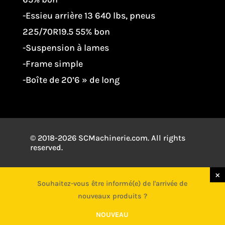
-Essieu arrière 13 640 lbs, pneus
225/70R19.5 55% bon
-Suspension à lames
-Frame simple
-Boîte de 20’6 » de long
© 2018-2026 SCMachinerie.com. All rights
reserved.
Conception
Mistral Design
×
×
Souhaitez-vous être informé(e) de l'arrivée de
Souhaitez-vous être informé(e) de l'arrivée de
nouveaux produits ?
nouveaux produits ?
NOUVEAU
NOUVEAU