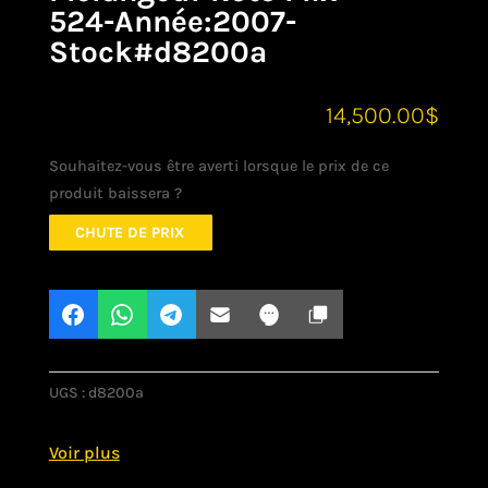
524-Année:2007-
Stock#d8200a
14,500.00
$
Souhaitez-vous être averti lorsque le prix de ce
produit baissera ?
CHUTE DE PRIX
UGS :
d8200a