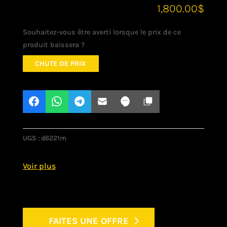
1,800.00
$
Souhaitez-vous être averti lorsque le prix de ce
produit baissera ?
CHUTE DE PRIX
UGS :
d6221m
FAITES UNE OFFRE