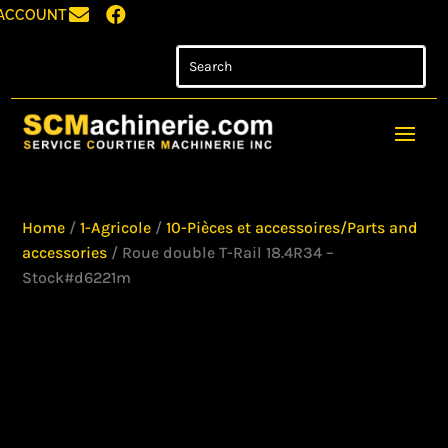


ACCOUNT
Home
/
1-Agricole
/
10-Pièces et accessoires/Parts and
accessories
/ Roue double T-Rail 18.4R34 –
Stock#d6221m