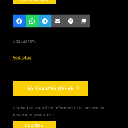
UGS :
d9557e
FAITES UNE OFFRE
Souhaitez-vous être informé(e) de l'arrivée de
nouveaux produits ?
NOUVEAU