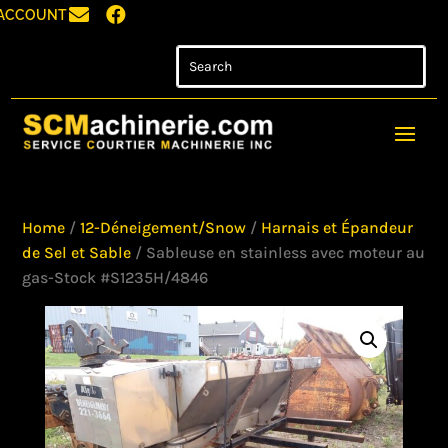


ACCOUNT
Home
/
12-Déneigement/Snow
/
Harnais et Épandeur
de Sel et Sable
/ Sableuse en stainless avec moteur au
gas-Stock #S1235H/4846