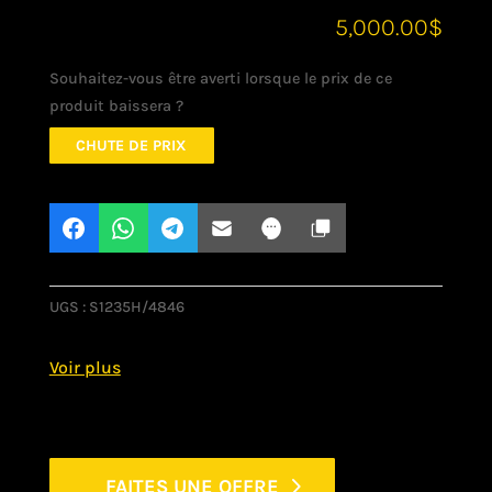
5,000.00
$
Souhaitez-vous être averti lorsque le prix de ce
produit baissera ?
CHUTE DE PRIX
UGS :
S1235H/4846
FAITES UNE OFFRE