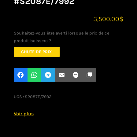
#S2087E/7992
3,500.00
$
Souhaitez-vous être averti lorsque le prix de ce
produit baissera ?
CHUTE DE PRIX
UGS :
S2087E/7992