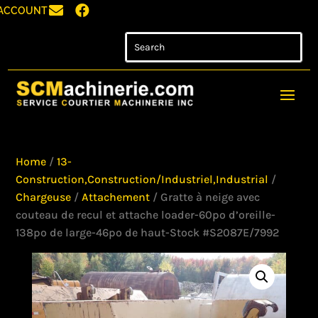


ACCOUNT
Home
/
13-
Construction,Construction/Industriel,Industrial
/
Chargeuse
/
Attachement
/ Gratte à neige avec
couteau de recul et attache loader-60po d’oreille-
138po de large-46po de haut-Stock #S2087E/7992